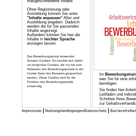
maßgeschneiderte Inhalte.
Ohne Registrierung oder
Anmeldung können Sie unter
"Inhalte anpassen"
Alter und
Ausbildung angeben. Dadurch
werden die für Sie passenden
Inhalte angezeigt.
Außerdem können Sie hier die
Inhalte in
leichter Sprache
anzeigen lassen.
Das Bewerbungsportal verwendet
Session Cookies: Es handelt sich dabei
um temporäre Cookies, die nur bis zum
Verlassen des Bewerbungsportals in der
Cookie Datei des Browsers gespeichert
Im
Bewerbungstrai
werden. Diese Cookies sind für die
was Sie für eine erf
Funktion des Bewerbungsportals
benötigen.
notwendig.
Sie finden hier Anlei
Leitfäden und individ
Schritten Ihres Bew
zur Gehaltsverhandl
|
|
Impressum
Nutzungsbedingungen/Datenschutz
Barrierefreihei